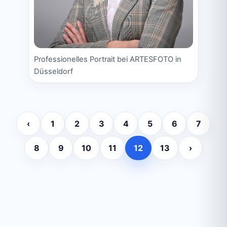
Professionelles Portrait bei ARTESFOTO in
Düsseldorf
‹
1
2
3
4
5
6
7
8
9
10
11
12
13
›